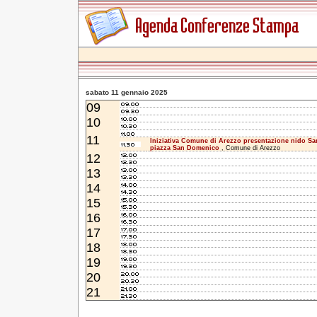
sabato 11 gennaio 2025
09
10
11
Iniziativa Comune di Arezzo presentazione nido S
piazza San Domenico
, Comune di Arezzo
12
13
14
15
16
17
18
19
20
21