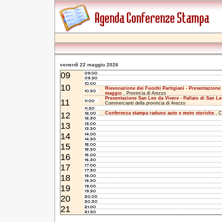
venerdì 22 maggio 2026
09
10
Rievocazione dei Fuochi Partigiani - Presentazion
maggio
, Provincia di Arezzo
Presentazione San Leo da Vivere - Pallaio di San L
11
Commercianti della provincia di Arezzo
12
Conferenza stampa raduno auto e moto storiche
, C
13
14
15
16
17
18
19
20
21