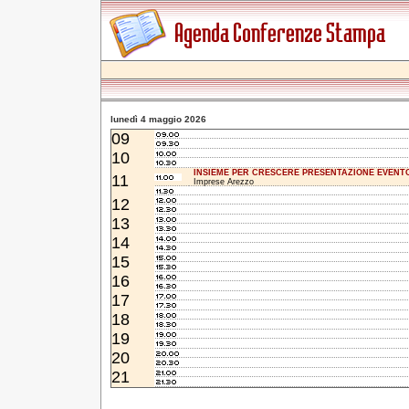
lunedì 4 maggio 2026
09
10
INSIEME PER CRESCERE PRESENTAZIONE EVENT
11
Imprese Arezzo
12
13
14
15
16
17
18
19
20
21