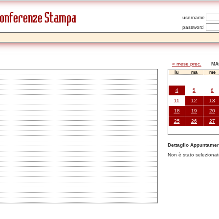
username
password
«
mese prec.
MA
lu
ma
me
4
5
6
11
12
13
18
19
20
25
26
27